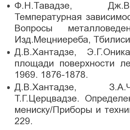
Ф.Н.Тавадзе, Дж.В.
Температурная зависимос
Вопросы металловед
Изд.Мецниереба, Тбилиси,
Д.В.Хантадзе, Э.Г.Оник
площади поверхности л
1969. 1876-1878.
Д.В.Хантадзе, З.А.
Т.Г.Церцвадзе. Определ
мениску/Приборы и техни
229.