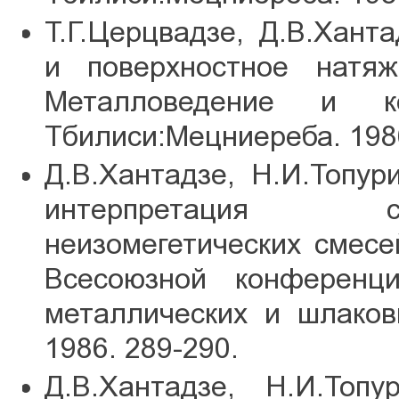
Т.Г.Церцвадзе, Д.В.Хант
и поверхностное натяж
Металловедение и ко
Тбилиси:Мецниереба. 1986
Д.В.Хантадзе, Н.И.Топур
интерпретация с
неизомегетических смесе
Всесоюзной конференц
металлических и шлаков
1986. 289-290.
Д.В.Хантадзе, Н.И.Топ