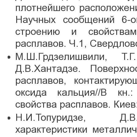
плотнейшего расположени
Научных сообщений 6-о
строению и свойства
расплавов. Ч.1, Свердловс
М.Ш.Грдзелишвили, Т.Г
Д.В.Хантадзе. Поверхн
расплавов, контактиру
оксида кальция//В кн.
свойства расплавов. Киев:
Н.И.Топуридзе, Д.В
характеристики металли