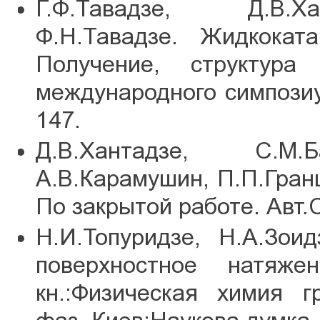
Г.Ф.Тавадзе, Д.В.Ха
Ф.Н.Тавадзе. Жидкокат
Получение, структур
международного симпозиум
147.
Д.В.Хантадзе, С.М.Б
А.В.Карамушин, П.П.Гранц
По закрытой работе. Авт
Н.И.Топуридзе, Н.А.Зои
поверхностное натяжен
кн.:Физическая химия 