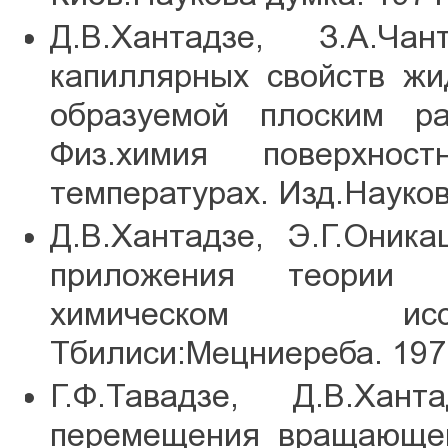
Д.В.Хантадзе, З.А.Ч
капиллярных свойств жи
образуемой плоским ра
Физ.химия поверхно
температурах. Изд.Наукова
Д.В.Хантадзе, Э.Г.Оник
приложения теории 
химическом исс
Тбилиси:Мецниереба. 1971
Г.Ф.Тавадзе, Д.В.Хан
перемещения вращающег