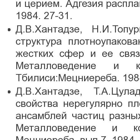
и церием. Адгезия распла
1984. 27-31.
Д.В.Хантадзе, Н.И.Топу
структура плотноупакова
жестких сфер и ее свя
Металловедение и ко
Тбилиси:Мецниереба. 1984
Д.В.Хантадзе, Т.А.Цул
свойства нерегулярно пл
ансамблей частиц разны
Металловедение и ко