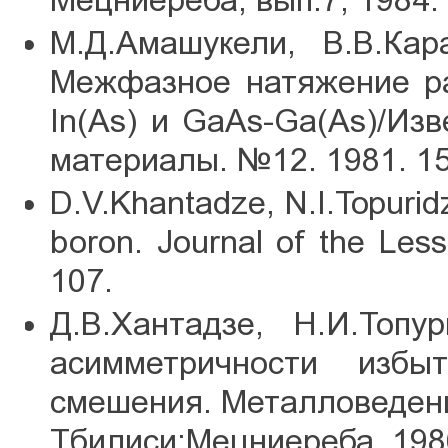
Мецниереба, вып.7, 1984. 
М.Д.Амашукели, В.В.Кара
Межфазное натяжение ра
In(As) и GaAs-Ga(As)/Из
материалы. №12. 1981. 15
D.V.Khantadze, N.I.Topuridz
boron. Journal of the Les
107.
Д.В.Хантадзе, Н.И.Топу
асимметричности избы
смешения. Металловедение
Тбилиси:Мецниереба. 1986