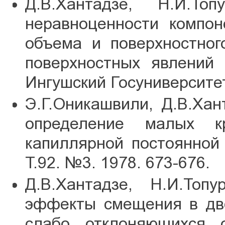
Д.В.Хантадзе, Н.И.Топ
неравноценности компон
объема и поверхностног
поверхностных явлений 
Ингушский Госуниверситет,
Э.Г.Оникашвили, Д.В.Хан
определение малых к
капиллярной постоянной
Т.92. №3. 1978. 673-676.
Д.В.Хантадзе, Н.И.Топ
эффекты смещения в дв
слабо отклоняющихся о