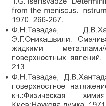
T.G.Tsertsvadze. Determinin
from the meniscus. Instru
1970. 266-267.
Ф.Н.Тавадзе, Д.В.Ха
Э.Г.Оникашвили. Смачив
жидкими металлами/
поверхностныx явлений. 
213.
Ф.Н.Тавадзе, Д.В.Хантад
поверхностное натяжени
кн.:Физическая хим
Киев:Наукова думка. 1971