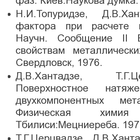
фаз. Киев:Наукова думка. 
Н.И.Топуридзе, Д.В.Ха
фактора при расчете и
Научн. Сообщение II 
свойствам металлическ
Свердловск, 1976.
Д.В.Хантадзе, Т.Г.Ц
Поверхностное натя
двухкомпонентных мета
Физическая химия 
Тбилиси:Мецниереба. 1977
Т.Г.Церцвадзе, Д.В.Хант