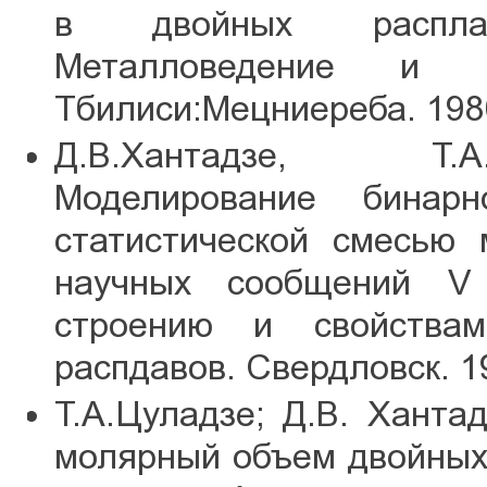
в двойных распла
Металловедение и к
Тбилиси:Мецниереба. 1980
Д.В.Хантадзе, Т.А.
Моделирование бинарн
статистической смесью 
научных сообщений V
строению и свойства
распдавов. Свердловск. 1
Т.А.Цуладзе; Д.В. Ханта
молярный объем двойных