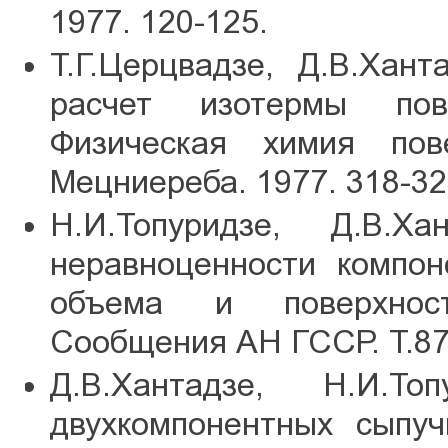
1977. 120-125.
Т.Г.Церцвадзе, Д.В.Хан
расчет изотермы пове
Физическая химия пове
Мецниереба. 1977. 318-32
Н.И.Топуридзе, Д.В.Ха
неравноценности компон
объема и поверхност
Сообщения АН ГССР. Т.87.
Д.В.Хантадзе, Н.И.То
двухкомпонентных сыпу