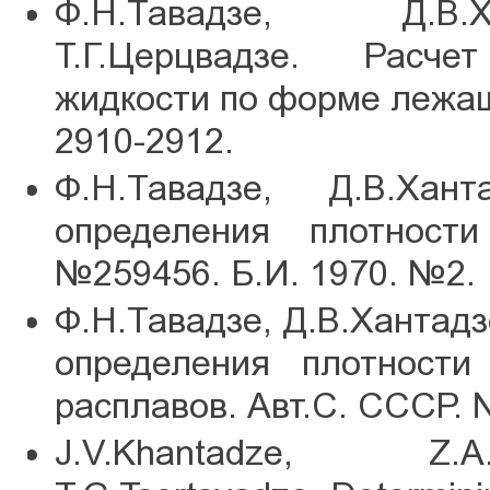
Ф.Н.Тавадзе, Д.В.Х
Т.Г.Церцвадзе. Расче
жидкости по форме лежащ
2910-2912.
Ф.Н.Тавадзе, Д.В.Хант
определения плотност
№259456. Б.И. 1970. №2.
Ф.Н.Тавадзе, Д.В.Хантадз
определения плотности
расплавов. Авт.С. СССР. 
J.V.Khantadze, Z.A.C