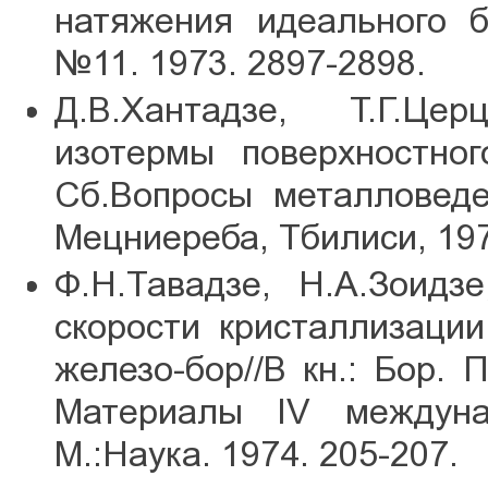
натяжения идеального б
№11. 1973. 2897-2898.
Д.В.Хантадзе, Т.Г.Це
изотермы поверхностно
Сб.Вопросы металловеде
Мецниереба, Тбилиси, 197
Ф.Н.Тавадзе, Н.А.Зоидз
скорости кристаллизаци
железо-бор//В кн.: Бор. 
Материалы IV междуна
М.:Наука. 1974. 205-207.