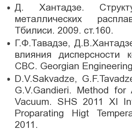
Д. Хантадзе. Струк
металлических распла
Тбилиси. 2009. ст.160.
Г.Ф.Тавадзе, Д.В.Хантад
влияния дисперсности 
СВС. Georgian Engineering
D.V.Sakvadze, G.F.Tavadze
G.V.Gandieri. Method for
Vacuum. SHS 2011 XI Int
Proparating Higt Temper
2011.