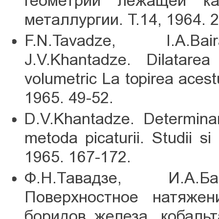
геометрии лежащей кап
металлургии. Т.14, 1964. 
F.N.Tavadze, I.A.Baira
J.V.Khantadze. Dilatare
volumetric La topirea acestu
1965. 49-52.
D.V.Khantadze. Determinar
metoda picaturii. Studii s
1965. 167-172.
Ф.Н.Тавадзе, И.А.Ба
Поверхностное натяжен
боридов железа, кобаль