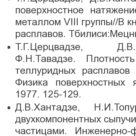
поверхностное натяжен
металлом VIII группы//В к
расплавов. Тбилиси:Мецни
Т.Г.Церцвадзе, Д.В
Ф.Н.Тавадзе. Плотност
теллуридных расплавов 
Физика поверхностных 
1977. 125-129.
Д.В.Хантадзе, Н.И.Топ
двухкомпонентных сыпуч
частицами. Инженерно-