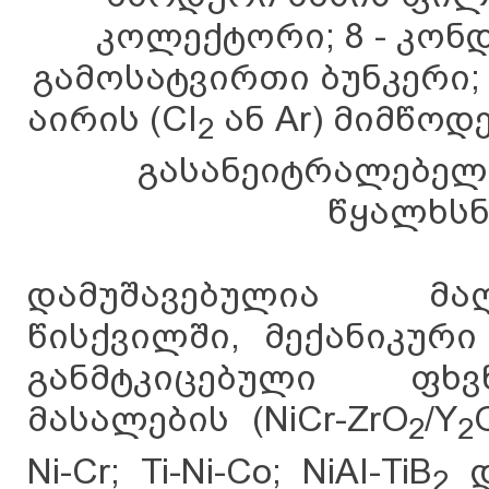
კოლექტორი; 8 - კონდე
გამოსატვირთი ბუნკერი; 
აირის (CI
ან Ar) მიმწოდ
2
გასანეიტრალებელი 
წყალხსნ
დამუშავებულია მა
წისქვილში, მექანიკურ
განმტკიცებული ფხვ
მასალების (NiCr-ZrO
/Y
2
2
Ni-Cr; Ti-Ni-Co; NiAI-TiB
დ
2