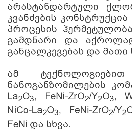
არასტანდარტული ქლო
კვანძების კონსტრუქცი
პროცესის ჰერმეტულობა
გამდნარი და აქროლა
განცალკევებას და მათი 
ამ ტექნოლოგიები
ნანოგანზომილების კომ
La
O
, FeNi-ZrO
/Y
O
, W
2
3
2
2
3
NiCo-La
O
, FeNi-ZrO
/Y
2
3
2
2
FeNi და სხვა.